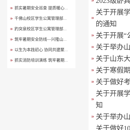
2023级卧
抓实暑期安全巡查 提质暖心...
关于开展
千佛山校区学生公寓管理部...
的通知
趵突泉校区学生公寓管理部...
关于开展“
筑牢暑期安全防线—兴隆山...
关于举办山
以生为本践初心 协同共建聚...
关于山东大
抓实消防培训演练 筑牢暑期...
关于寒假
关于做好
关于开展
知
关于举办山
关于做好1