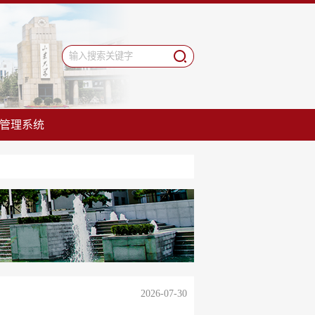
管理系统
2026-07-30