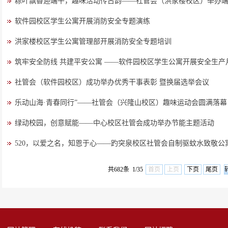
粽叶飘香迎端午，趣味活动传古韵——社管会（洪家楼校区）举办
软件园校区学生公寓开展消防安全专题演练
洪家楼校区学生公寓管理部开展消防安全专题培训
筑牢安全防线 共建平安公寓 ——软件园校区学生公寓开展安全生产
社管会（软件园校区）成功举办优秀干事表彰 暨换届选举会议
乐动山海·青春同行”——社管会（兴隆山校区）趣味运动会圆满落幕
绿动校园，创意赋能——中心校区社管会成功举办节能主题活动
520，以爱之名，知恩于心——趵突泉校区社管会自制驱蚊水致敬公
共682条 1/35
首页
上页
下页
尾页