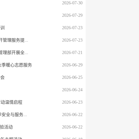
2026-07-30
2026-07-29
培训
2026-07-23
管理服务提...
2026-07-23
理部开展全...
2026-07-21
业季暖心志愿服务
2026-06-29
署会
2026-06-25
2026-06-24
行动温情启程
2026-06-23
全与服务...
2026-06-22
体验活动
2026-06-22